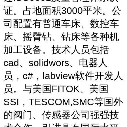
证
。占地面积
3000
平米。
公
司配置有普通车床、数控车
床、摇臂钻、钻床等各种机
加工设备。技术人员包括
cad
、
solidwors
、电器人
员，
c#
，
labview
软件开发人
员。
与美国
FITOK
、美国
SSI
，
TESCOM,SMC
等国外
的阀门、传感器公司强强技