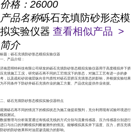
价格：
26000
产品名称
砾石充填防砂形态模
拟实验仪器
查看相似产品 >
简介
标题：砾石充填防砂形态模拟实验仪器
一、产品介绍：
济南思明特科技有限公司研发的砾石充填防砂形态模拟实验
仪器
用于高度模拟井下挤
压充填施工工况，研究砾石再不同的工艺情况下的形态，对施工工艺有进一步的参
考，以及疏松砂岩储层纵向非均质性对砾石层挤压充填形态的影响，并根据实验结果
为不同条件下防砂井砾石充填作业的施工方案、产品优化提供作业依据。
二、砾石充填防砂形态模拟实验
仪器
特点
观测砾石再不同的情况下的模拟状态为施工做提前预判，充分利用现有试验环境进行
模拟测试。
数据整理与分析装置通过有线或无线的方式分别与流量传感器、压力传感器分别进行
进口与出口的判断模拟判断被测件的情况。能够模拟真实井下温度、压力，挤压充填
防砂的防砂效果和对油层渗流能力的影响。