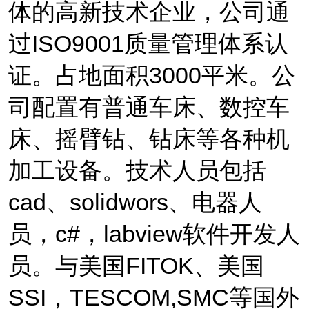
体的
高新技术企业，
公司通
过
ISO9001
质量管理体系认
证
。占地面积
3000
平米。
公
司配置有普通车床、数控车
床、摇臂钻、钻床等各种机
加工设备。技术人员包括
cad
、
solidwors
、电器人
员，
c#
，
labview
软件开发人
员。
与美国
FITOK
、美国
SSI
，
TESCOM,SMC
等国外