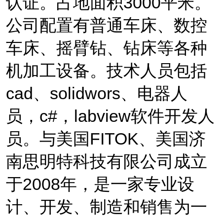
认证
。占地面积
3000
平米。
公司配置有普通车床、数控
车床、摇臂钻、钻床等各种
机加工设备。技术人员包括
cad
、
solidwors
、电器人
员，
c#
，
labview
软件开发人
员。
与美国
FITOK
、美国济
南思明特科技有限公司成立
于
2008
年，是一家专业设
计、开发、制造和销售为一