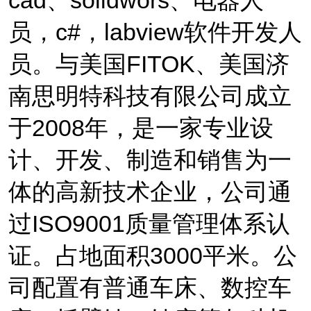
cad
、
solidwors
、电器人
员，
c#
，
labview
软件开发人
员。
与美国
FITOK
、美国济
南思明特科技有限公司成立
于
2008
年，是一家专业设
计、开发、制造和销售为一
体的
高新技术企业，
公司通
过
ISO9001
质量管理体系认
证
。占地面积
3000
平米。
公
司配置有普通车床、数控车