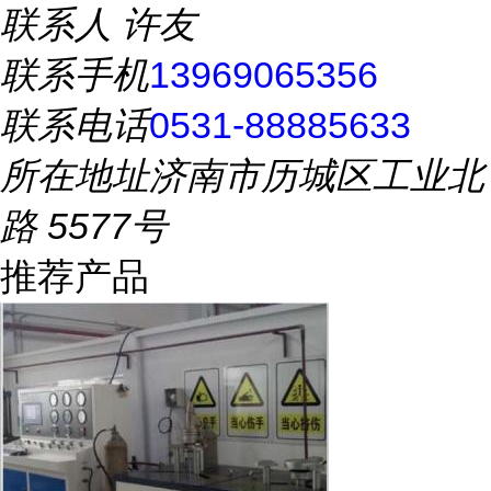
联系人
许友
联系手机
13969065356
联系电话
0531-88885633
所在地址
济南市历城区工业北
路 5577号
推荐产品