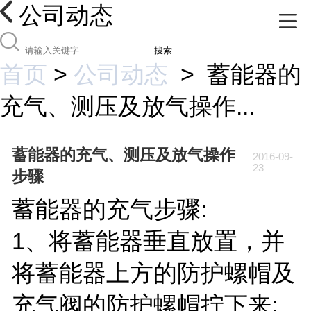
公司动态
搜索
首页
>
公司动态
>
蓄能器的
充气、测压及放气操作...
蓄能器的充气、测压及放气操作
2016-09-
23
步骤
蓄能器的充气步骤:
1、将蓄能器垂直放置，并
将蓄能器上方的防护螺帽及
充气阀的防护螺帽拧下来;