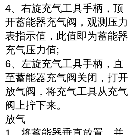
4、右旋充气工具手柄，顶
开蓄能器充气阀，观测压力
表指示值，此值即为蓄能器
充气压力值;
6、左旋充气工具手柄，直
至蓄能器充气阀关闭，打开
放气阀，将充气工具从充气
阀上拧下来。
放气
1、将蓄能器垂直放置，并