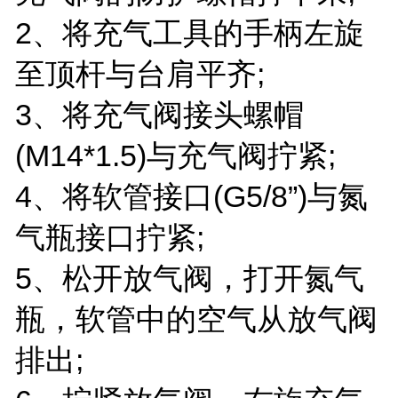
2、将充气工具的手柄左旋
至顶杆与台肩平齐;
3、将充气阀接头螺帽
(M14*1.5)与充气阀拧紧;
4、将软管接口(G5/8”)与氮
气瓶接口拧紧;
5、松开放气阀，打开氮气
瓶，软管中的空气从放气阀
排出;