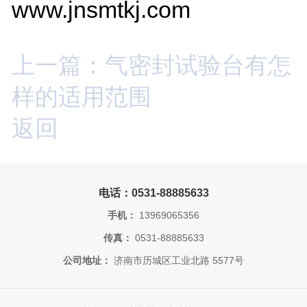
www.jnsmtkj.com
上一篇：气密封试验台有怎
样的适用范围
返回
电话：0531-88885633
手机：
13969065356
传真：
0531-88885633
公司地址：
济南市历城区工业北路 5577号