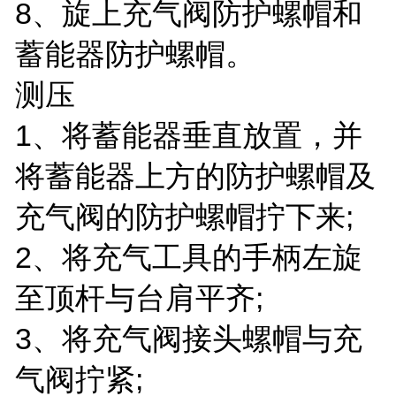
8、旋上充气阀防护螺帽和
蓄能器防护螺帽。
测压
1、将蓄能器垂直放置，并
将蓄能器上方的防护螺帽及
充气阀的防护螺帽拧下来;
2、将充气工具的手柄左旋
至顶杆与台肩平齐;
3、将充气阀接头螺帽与充
气阀拧紧;