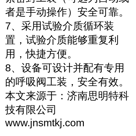
者是手动操作）安全可靠。
7、采用试验介质循环装
置，试验介质能够重复利
用，快捷方便。
8、设备可设计并配有专用
的呼吸阀工装，安全有效。
本文来源于：济南思明特科
技有限公司
www.jnsmtkj.com