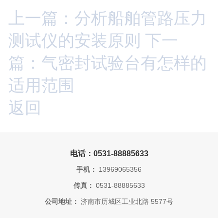
上一篇：分析船舶管路压力
测试仪的安装原则
下一
篇：气密封试验台有怎样的
适用范围
返回
电话：0531-88885633
手机：
13969065356
传真：
0531-88885633
公司地址：
济南市历城区工业北路 5577号